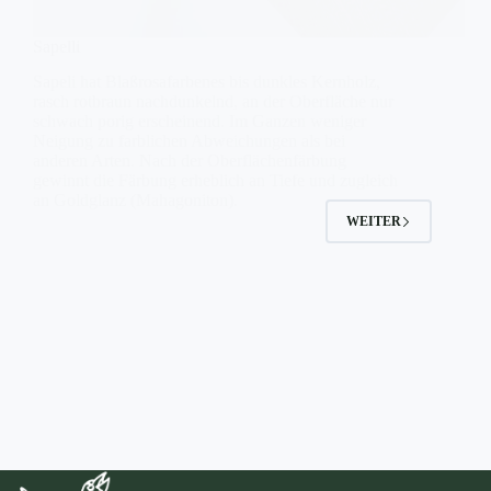
Sapelli
Sapeli hat Blaßrosafarbenes bis dunkles Kernholz,
rasch rotbraun nachdunkelnd, an der Oberfläche nur
schwach porig erscheinend. Im Ganzen weniger
Neigung zu farblichen Abweichungen als bei
anderen Arten. Nach der Oberflächenfärbung
gewinnt die Färbung erheblich an Tiefe und zugleich
an Goldglanz (Mahagoniton).
WEITER